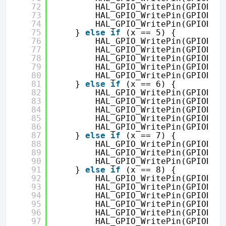
72
HAL_GPIO_WritePin(GPIOB, 
73
HAL_GPIO_WritePin(GPIOB, 
74
HAL_GPIO_WritePin(GPIOB, 
75
} 
else
if
(x == 5) {
76
HAL_GPIO_WritePin(GPIOB, 
77
HAL_GPIO_WritePin(GPIOB, 
78
HAL_GPIO_WritePin(GPIOB, 
79
HAL_GPIO_WritePin(GPIOB, 
80
HAL_GPIO_WritePin(GPIOB, 
81
} 
else
if
(x == 6) {
82
HAL_GPIO_WritePin(GPIOB, 
83
HAL_GPIO_WritePin(GPIOB, 
84
HAL_GPIO_WritePin(GPIOB, 
85
HAL_GPIO_WritePin(GPIOB, 
86
HAL_GPIO_WritePin(GPIOB, 
87
} 
else
if
(x == 7) {
88
HAL_GPIO_WritePin(GPIOB, 
89
HAL_GPIO_WritePin(GPIOB, 
90
HAL_GPIO_WritePin(GPIOB, 
91
} 
else
if
(x == 8) {
92
HAL_GPIO_WritePin(GPIOB, 
93
HAL_GPIO_WritePin(GPIOB, 
94
HAL_GPIO_WritePin(GPIOB, 
95
HAL_GPIO_WritePin(GPIOB, 
96
HAL_GPIO_WritePin(GPIOB, 
97
HAL_GPIO_WritePin(GPIOB, 