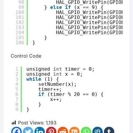
98
HAL_GPIO_WritePin(GPIOB, 
99
} 
else
if
(x == 9) {
100
HAL_GPIO_WritePin(GPIOB, 
101
HAL_GPIO_WritePin(GPIOB, 
102
HAL_GPIO_WritePin(GPIOB, 
103
HAL_GPIO_WritePin(GPIOB, 
104
HAL_GPIO_WritePin(GPIOB, 
105
}
106
}
Control Code
1
unsigned 
int
timer = 0;
2
unsigned 
int
x = 0;
3
while
(1) {
4
setNumber(x);
5
timer++;
6
if
(timer % 20 == 0) {
7
x++;
8
}
9
}
Post Views:
1,193