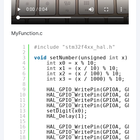
MyFunction.c
1
#include "stm32f4xx_hal.h"
2
3
void
setNumber(unsigned 
int
x) {
4
int
x0 = x % 10;
5
int
x1 = (x / 10) % 10;
6
int
x2 = (x / 100) % 10;
7
int
x3 = (x / 1000) % 10;
8
9
HAL_GPIO_WritePin(GPIOA, GPIO
10
HAL_GPIO_WritePin(GPIOA, GPIO
11
HAL_GPIO_WritePin(GPIOA, GPIO
12
HAL_GPIO_WritePin(GPIOA, GPIO
13
setDigit(x0);
14
HAL_Delay(1);
15
16
HAL_GPIO_WritePin(GPIOA, GPIO
17
HAL_GPIO_WritePin(GPIOA, GPIO
18
HAL_GPIO_WritePin(GPIOA, GPIO