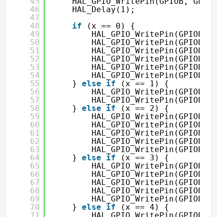
45
HAL_GPIO_WritePin(GPIOB, GPIO
46
HAL_Delay(1);
47
48
if
(x == 0) {
49
HAL_GPIO_WritePin(GPIOB, 
50
HAL_GPIO_WritePin(GPIOB, 
51
HAL_GPIO_WritePin(GPIOB, 
52
HAL_GPIO_WritePin(GPIOB, 
53
HAL_GPIO_WritePin(GPIOB, 
54
HAL_GPIO_WritePin(GPIOB, 
55
} 
else
if
(x == 1) {
56
HAL_GPIO_WritePin(GPIOB, 
57
HAL_GPIO_WritePin(GPIOB, 
58
} 
else
if
(x == 2) {
59
HAL_GPIO_WritePin(GPIOB, 
60
HAL_GPIO_WritePin(GPIOB, 
61
HAL_GPIO_WritePin(GPIOB, 
62
HAL_GPIO_WritePin(GPIOB, 
63
HAL_GPIO_WritePin(GPIOB, 
64
} 
else
if
(x == 3) {
65
HAL_GPIO_WritePin(GPIOB, 
66
HAL_GPIO_WritePin(GPIOB, 
67
HAL_GPIO_WritePin(GPIOB, 
68
HAL_GPIO_WritePin(GPIOB, 
69
HAL_GPIO_WritePin(GPIOB, 
70
} 
else
if
(x == 4) {
71
HAL_GPIO_WritePin(GPIOB, 